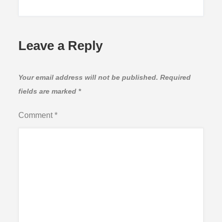
Leave a Reply
Your email address will not be published.
Required
fields are marked
*
Comment
*