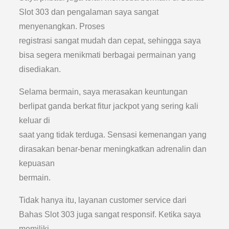
Slot 303 dan pengalaman saya sangat
menyenangkan. Proses
registrasi sangat mudah dan cepat, sehingga saya
bisa segera menikmati berbagai permainan yang
disediakan.
Selama bermain, saya merasakan keuntungan
berlipat ganda berkat fitur jackpot yang sering kali
keluar di
saat yang tidak terduga. Sensasi kemenangan yang
dirasakan benar-benar meningkatkan adrenalin dan
kepuasan
bermain.
Tidak hanya itu, layanan customer service dari
Bahas Slot 303 juga sangat responsif. Ketika saya
memiliki