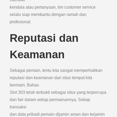
kendala atau pertanyaan, tim customer service
selalu siap membantu dengan ramah dan
profesional.
Reputasi dan
Keamanan
Sebagai pemain, tentu kita sangat memperhatikan
reputasi dan keamanan dari situs tempat kita
bermain. Bahas
Slot 303 telah terbukti sebagai situs yang terpercaya
dan fair dalam setiap permainannya. Setiap
transaksi
dan data pribadi pemain dijamin aman dan terjamin