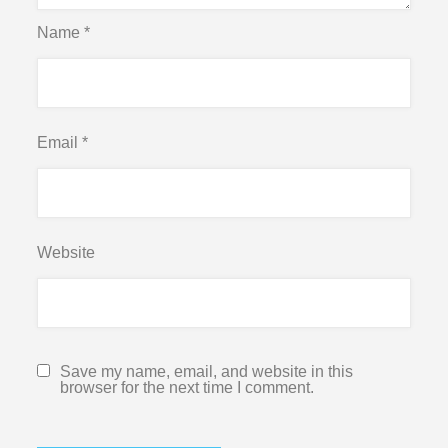
Name
*
Email
*
Website
Save my name, email, and website in this
browser for the next time I comment.