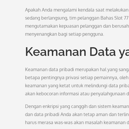
Apakah Anda mengalami kendala saat melakukan de
sedang berlangsung, tim pelanggan Bahas Slot 
mengutamakan kepuasan pelanggan dan berusah
menyenangkan bagi setiap pengguna.
Keamanan Data ya
Keamanan data pribadi merupakan hal yang sanga
betapa pentingnya privasi setiap pemainnya, ole
keamanan yang ketat untuk melindungi data prib
akan kebocoran informasi atau penyalahgunaan d
Dengan enkripsi yang canggih dan sistem keamana
dan data pribadi Anda akan tetap aman dan terli
harus merasa was-was akan masalah keamanan d