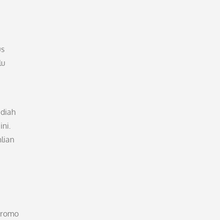
us
lu
adiah
ni.
lian
promo