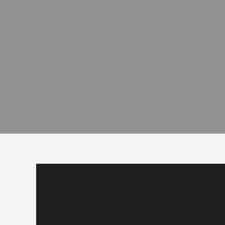
Skip
to
content