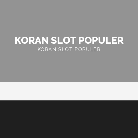
KORAN SLOT POPULER
KORAN SLOT POPULER