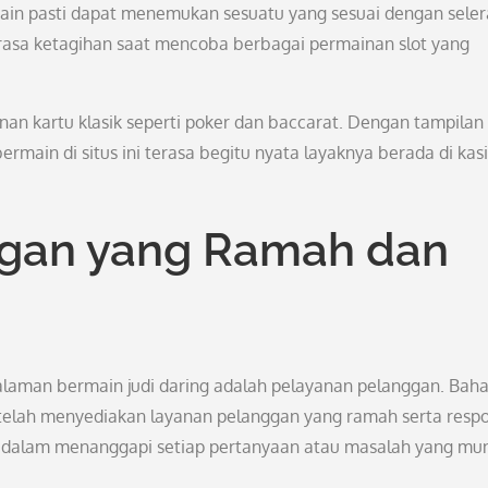
main pasti dapat menemukan sesuatu yang sesuai dengan seler
rasa ketagihan saat mencoba berbagai permainan slot yang
ainan kartu klasik seperti poker dan baccarat. Dengan tampilan
main di situs ini terasa begitu nyata layaknya berada di kas
ggan yang Ramah dan
galaman bermain judi daring adalah pelayanan pelanggan. Bah
telah menyediakan layanan pelanggan yang ramah serta respo
dalam menanggapi setiap pertanyaan atau masalah yang mu