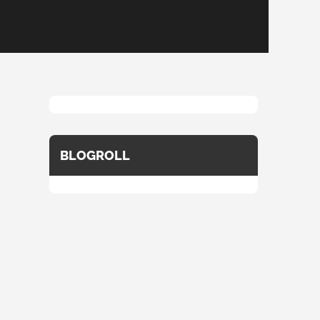
BLOGROLL