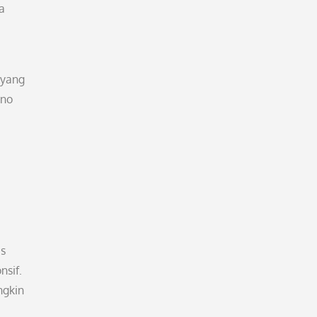
a
 yang
ino
as
nsif.
ngkin