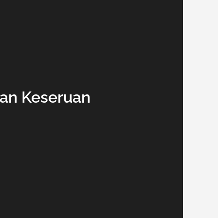
dan Keseruan