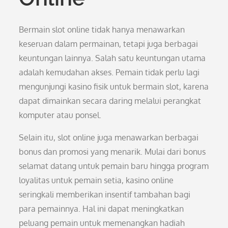
Bermain slot online tidak hanya menawarkan
keseruan dalam permainan, tetapi juga berbagai
keuntungan lainnya. Salah satu keuntungan utama
adalah kemudahan akses. Pemain tidak perlu lagi
mengunjungi kasino fisik untuk bermain slot, karena
dapat dimainkan secara daring melalui perangkat
komputer atau ponsel.
Selain itu, slot online juga menawarkan berbagai
bonus dan promosi yang menarik. Mulai dari bonus
selamat datang untuk pemain baru hingga program
loyalitas untuk pemain setia, kasino online
seringkali memberikan insentif tambahan bagi
para pemainnya. Hal ini dapat meningkatkan
peluang pemain untuk memenangkan hadiah