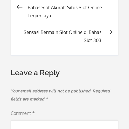
Post
Bahas Slot Akurat: Situs Slot Online
Terpercaya
navigation
Sensasi Bermain Slot Online di Bahas
Slot 303
Leave a Reply
Your email address will not be published.
Required
fields are marked
*
Comment
*