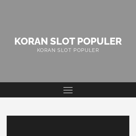
Skip
to
content
KORAN SLOT POPULER
KORAN SLOT POPULER