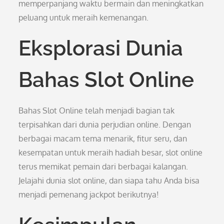
memperpanjang waktu bermain dan meningkatkan
peluang untuk meraih kemenangan.
Eksplorasi Dunia
Bahas Slot Online
Bahas Slot Online telah menjadi bagian tak
terpisahkan dari dunia perjudian online. Dengan
berbagai macam tema menarik, fitur seru, dan
kesempatan untuk meraih hadiah besar, slot online
terus memikat pemain dari berbagai kalangan.
Jelajahi dunia slot online, dan siapa tahu Anda bisa
menjadi pemenang jackpot berikutnya!