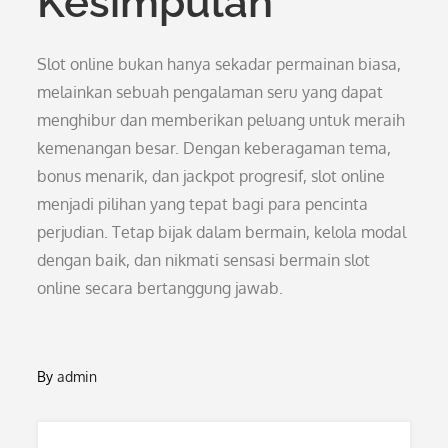
Kesimpulan
Slot online bukan hanya sekadar permainan biasa,
melainkan sebuah pengalaman seru yang dapat
menghibur dan memberikan peluang untuk meraih
kemenangan besar. Dengan keberagaman tema,
bonus menarik, dan jackpot progresif, slot online
menjadi pilihan yang tepat bagi para pencinta
perjudian. Tetap bijak dalam bermain, kelola modal
dengan baik, dan nikmati sensasi bermain slot
online secara bertanggung jawab.
By
admin