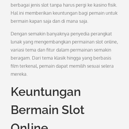
berbagai jenis slot tanpa harus pergi ke kasino fisik.
Hal ini memberikan keuntungan bagi pemain untuk
bermain kapan saja dan di mana saja.
Dengan semakin banyaknya penyedia perangkat
lunak yang mengembangkan permainan slot online,
variasi tema dan fitur dalam permainan semakin
beragam. Dari tema klasik hingga yang berbasis
film terkenal, pemain dapat memilih sesuai selera
mereka.
Keuntungan
Bermain Slot
Online