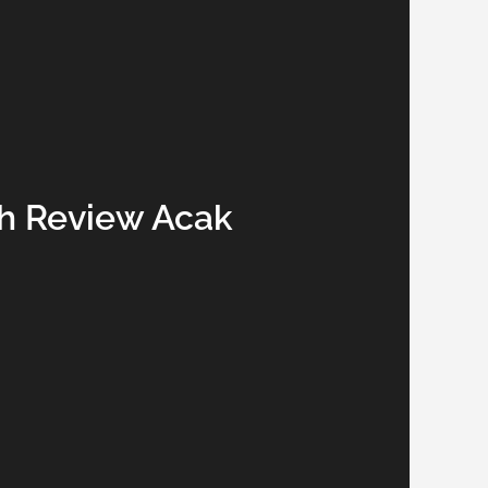
ah Review Acak