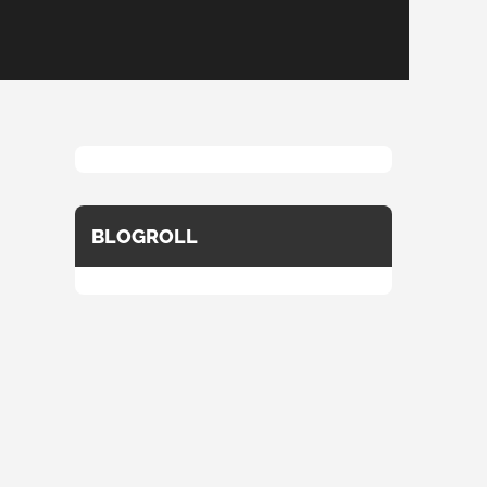
BLOGROLL