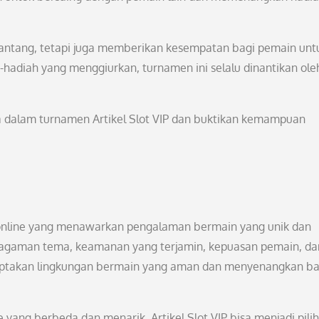
nantang, tetapi juga memberikan kesempatan bagi pemain unt
hadiah yang menggiurkan, turnamen ini selalu dinantikan ole
ta dalam turnamen Artikel Slot VIP dan buktikan kemampuan
ot online yang menawarkan pengalaman bermain yang unik dan
eragaman tema, keamanan yang terjamin, kepuasan pemain, da
nciptakan lingkungan bermain yang aman dan menyenangkan ba
 yang berbeda dan menarik, Artikel Slot VIP bisa menjadi pili