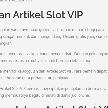
 Artikel Slot VIP?
an Artikel Slot VIP
unggulan yang membuatnya menjadi pilihan menarik bagi para
ng sangat menarik dan mengundang. Desain grafis yang ciamik
angkan.
rbagai bonus dan jackpot yang menggiurkan. Dengan peluang u
erasa terus termotivasi untuk bermain lebih lama.
a menjadi keunggulan dari Artikel Slot VIP. Para pemain dapat
n kebocoran data pribadi atau penipuan.
 Artikel Slot VIP berhasil menciptakan pengalaman bermain y
ng membuatnya begitu diminati di dunia judi online.