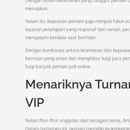
Dengan sistem keamanan yang canggih, pemain d
merugikan.
Selain itu, kepuasan pemain juga menjadi fokus 
layanan pelanggan yang responsif dan ramah, p
mengalami kendala saat bermain.
Dengan kombinasi antara keamanan dan kepuasan 
bermain yang aman dan menghibur bagi para pengg
bagi banyak pemain judi online.
Menariknya Turnam
VIP
Selain fitur-fitur unggulan dan beragam tema, Ar
Dalam turnamen ini, pemain memiliki kesempata