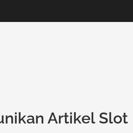
nikan Artikel Slot