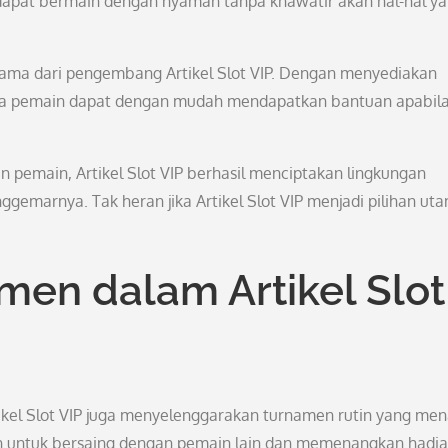
apat bermain dengan nyaman tanpa khawatir akan hal-hal y
utama dari pengembang Artikel Slot VIP. Dengan menyediakan
ara pemain dapat dengan mudah mendapatkan bantuan apabil
pemain, Artikel Slot VIP berhasil menciptakan lingkungan
emarnya. Tak heran jika Artikel Slot VIP menjadi pilihan ut
en dalam Artikel Slot
tikel Slot VIP juga menyelenggarakan turnamen rutin yang men
n untuk bersaing dengan pemain lain dan memenangkan hadia