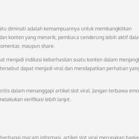
 begitu diminati adalah kemampuannya untuk membangkitkan
 dan konten yang menarik, pembaca cenderung lebih aktif dal
komentar, maupun share.
apat menjadi indikasi keberhasilan suatu konten dalam menjan
l tersebut dapat menjadi viral dan mendapatkan perhatian yan
itis dalam menanggapi artikel slot viral. Jangan terbawa emo
lakukan verifikasi lebih lanjut.
berbagai macam informasi, artikel slot viral merupakan bagia