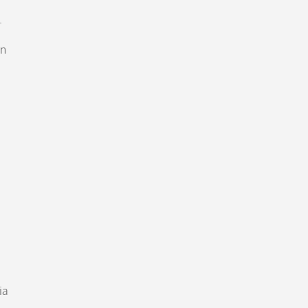
.
an
i
ia