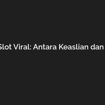
Slot Viral: Antara Keaslian da