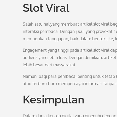
Slot Viral
Salah satu hal yang membuat artikel slot viral
interaksi pembaca. Dengan judul yang provokatif
memberikan tanggapan, baik dalam bentuk like, 
Engagement yang tinggi pada artikel slot viral d
audiens yang lebih luas. Dengan demikian, artike
lebih besar dari masyarakat.
Namun, bagi para pembaca, penting untuk tetap kr
atau terburu-buru mempercayai informasi tanpa me
Kesimpulan
Dalam dunia konten digital yang dipenuhi dengan 