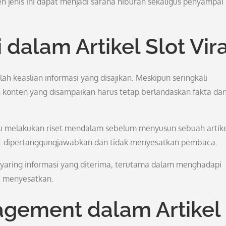
ten jenis ini dapat menjadi sarana hiburan sekaligus penyampai
 dalam Artikel Slot Vira
alah keaslian informasi yang disajikan. Meskipun seringkali
konten yang disampaikan harus tetap berlandaskan fakta da
elalu melakukan riset mendalam sebelum menyusun sebuah artike
apat dipertanggungjawabkan dan tidak menyesatkan pembaca.
aring informasi yang diterima, terutama dalam menghadapi
at menyesatkan.
agement dalam Artikel