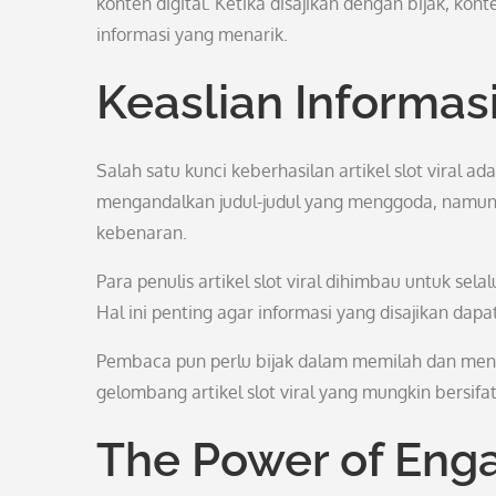
konten digital. Ketika disajikan dengan bijak, kon
informasi yang menarik.
Keaslian Informasi
Salah satu kunci keberhasilan artikel slot viral ad
mengandalkan judul-judul yang menggoda, namun 
kebenaran.
Para penulis artikel slot viral dihimbau untuk s
Hal ini penting agar informasi yang disajikan d
Pembaca pun perlu bijak dalam memilah dan meny
gelombang artikel slot viral yang mungkin bersif
The Power of Eng