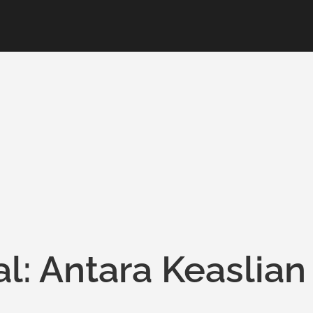
ral: Antara Keaslian