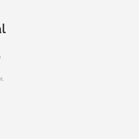
l
n
l.