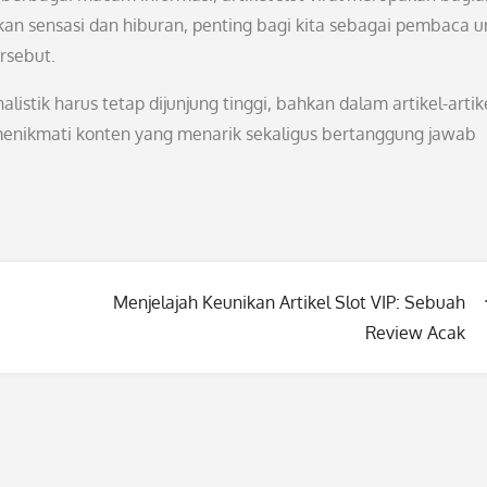
n sensasi dan hiburan, penting bagi kita sebagai pembaca u
rsebut.
alistik harus tetap dijunjung tinggi, bahkan dalam artikel-artik
t menikmati konten yang menarik sekaligus bertanggung jawab
Menjelajah Keunikan Artikel Slot VIP: Sebuah
Review Acak