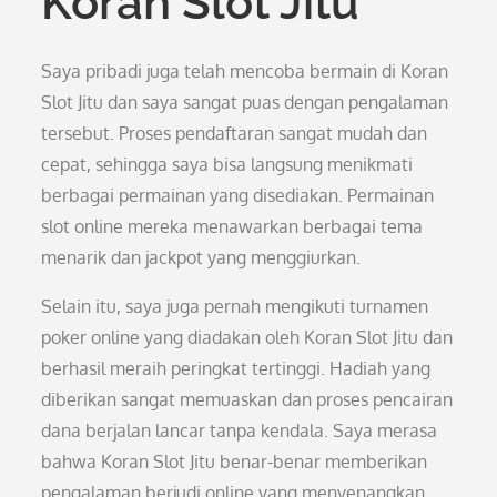
Koran Slot Jitu
Saya pribadi juga telah mencoba bermain di Koran
Slot Jitu dan saya sangat puas dengan pengalaman
tersebut. Proses pendaftaran sangat mudah dan
cepat, sehingga saya bisa langsung menikmati
berbagai permainan yang disediakan. Permainan
slot online mereka menawarkan berbagai tema
menarik dan jackpot yang menggiurkan.
Selain itu, saya juga pernah mengikuti turnamen
poker online yang diadakan oleh Koran Slot Jitu dan
berhasil meraih peringkat tertinggi. Hadiah yang
diberikan sangat memuaskan dan proses pencairan
dana berjalan lancar tanpa kendala. Saya merasa
bahwa Koran Slot Jitu benar-benar memberikan
pengalaman berjudi online yang menyenangkan