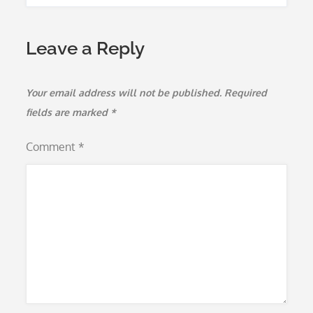
Leave a Reply
Your email address will not be published.
Required
fields are marked
*
Comment
*