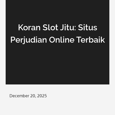
Koran Slot Jitu: Situs
Perjudian Online Terbaik
Posted
December 20, 2025
on