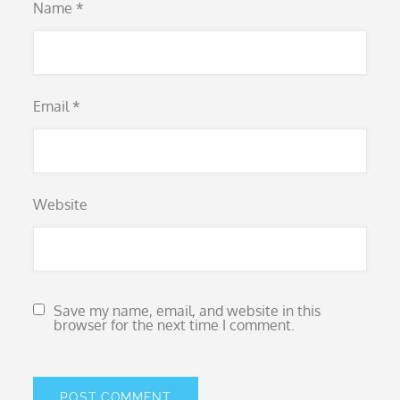
Name
*
Email
*
Website
Save my name, email, and website in this
browser for the next time I comment.