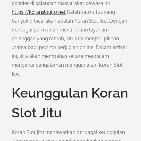
populer di kalangan masyarakat dewasa ini.
https://koranslotjitu.net
Salah satu situs yang
banyak dibicarakan adalah Koran Slot Jitu. Dengan
berbagai permainan menarik dan layanan
pelanggan yang ramah, situs ini menjadi pilihan
utama bagi pecinta perjudian online. Dalam artikel
ini, kita akan membahas secara mendalam
mengenai pengalaman menggunakan Koran Slot
Jitu.
Keunggulan Koran
Slot Jitu
Koran Slot Jitu menawarkan berbagai keunggulan