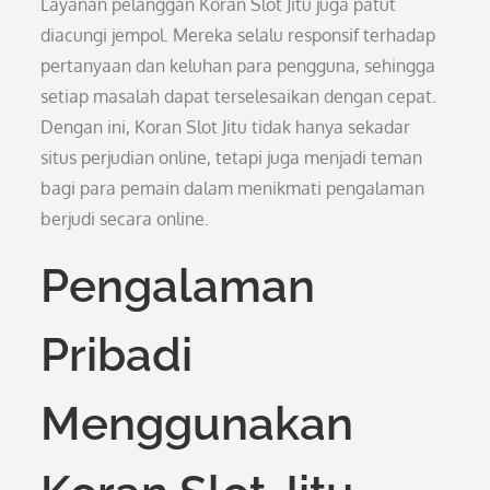
Layanan pelanggan Koran Slot Jitu juga patut
diacungi jempol. Mereka selalu responsif terhadap
pertanyaan dan keluhan para pengguna, sehingga
setiap masalah dapat terselesaikan dengan cepat.
Dengan ini, Koran Slot Jitu tidak hanya sekadar
situs perjudian online, tetapi juga menjadi teman
bagi para pemain dalam menikmati pengalaman
berjudi secara online.
Pengalaman
Pribadi
Menggunakan