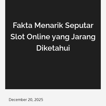
Fakta Menarik Seputar
Slot Online yang Jarang
Diketahui
Posted
December 20, 2025