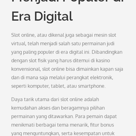
Era Digital
Slot online, atau dikenal juga sebagai mesin slot
virtual, telah menjadi salah satu permainan judi
yang paling populer di era digital ini. Dibandingkan
dengan slot fisik yang harus ditemui di kasino
konvensional, slot online bisa dimainkan kapan saja
dan di mana saja melalui perangkat elektronik,
seperti komputer, tablet, atau smartphone.
Daya tarik utama dari slot online adalah
kemudahan akses dan beragamnya pilihan
permainan yang ditawarkan. Para pemain dapat
menikmati berbagai tema menarik, fitur bonus
yang menguntungkan, serta kesempatan untuk