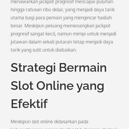
menawarkan jackpot progresif mencapai puluhan
hingga ratusan ribu dolar, yang menjadi daya tarik
utama bagi para pemain yang mengincar hadiah
besar. Meskipun peluang memenangkan jackpot
progresif sangat kecil, namun mimpi untuk menjadi
jutawan dalam sekali putaran tetap menjadi daya
tarik yang sulit untuk diabaikan.
Strategi Bermain
Slot Online yang
Efektif
Meskipun slot online didasarkan pada