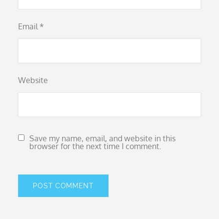
Email
*
Website
Save my name, email, and website in this
browser for the next time I comment.