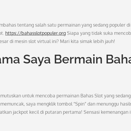
membahas tentang salah satu permainan yang sedang populer di
ot.
https://bahasslotpopuler.org
Siapa yang tidak suka menco
di mesin slot virtual ini? Mari kita simak lebih jauh!
ama Saya Bermain Bah
memutuskan untuk mencoba permainan Bahas Slot yang sedang
 memuncak, saya mengklik tombol “Spin” dan menunggu hasil
tkan jackpot kecil di putaran pertama! Sensasi kemenangan i