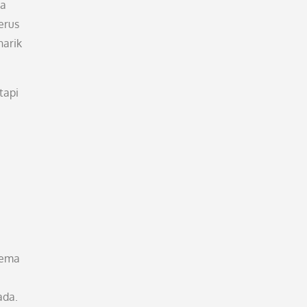
ka
erus
narik
tapi
tema
ada.