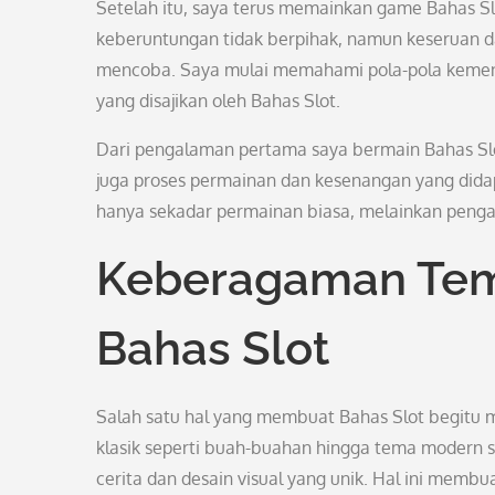
Setelah itu, saya terus memainkan game Bahas Slo
keberuntungan tidak berpihak, namun keseruan d
mencoba. Saya mulai memahami pola-pola kemena
yang disajikan oleh Bahas Slot.
Dari pengalaman pertama saya bermain Bahas Slot
juga proses permainan dan kesenangan yang didap
hanya sekadar permainan biasa, melainkan peng
Keberagaman Tema
Bahas Slot
Salah satu hal yang membuat Bahas Slot begitu 
klasik seperti buah-buahan hingga tema modern se
cerita dan desain visual yang unik. Hal ini mem