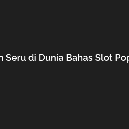
h Seru di Dunia Bahas Slot Po