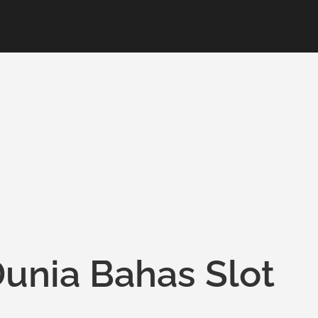
Dunia Bahas Slot