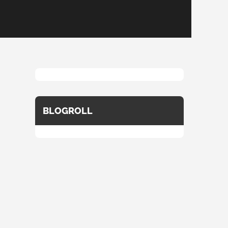
BLOGROLL