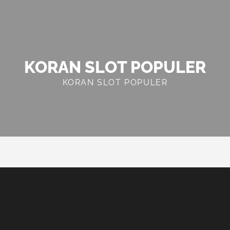
KORAN SLOT POPULER
KORAN SLOT POPULER