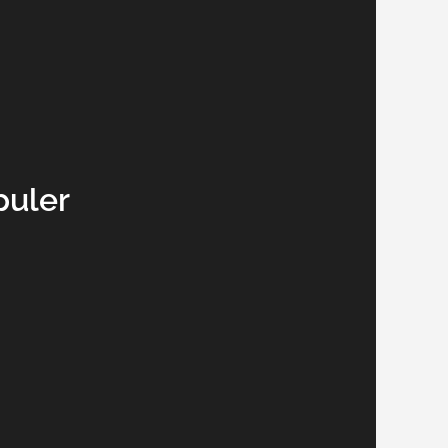
puler