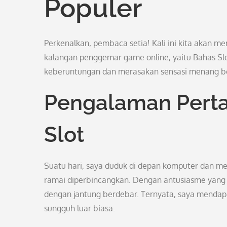
Populer
Perkenalkan, pembaca setia! Kali ini kita akan 
kalangan penggemar game online, yaitu Bahas Sl
keberuntungan dan merasakan sensasi menang besar 
Pengalaman Pert
Slot
Suatu hari, saya duduk di depan komputer dan 
ramai diperbincangkan. Dengan antusiasme yang
dengan jantung berdebar. Ternyata, saya mendapa
sungguh luar biasa.