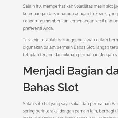
Selain itu, memperhatikan volatilitas mesin slot 
kemenangan besar namun dengan frekuensi yang l
cenderung memberikan kemenangan kecil namun de
preferensi Anda.
Terakhir, tetaplah bertanggung jawab dalam ber
digunakan dalam bermain Bahas Slot. Jangan te
tetaplah tenang dan nikmati permainan dengan sa
Menjadi Bagian da
Bahas Slot
Salah satu hal yang saya sukai dari permainan Ba
sering berinteraksi dengan pemain lain, berbagi 