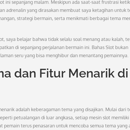
t ini sepanjang malam. Meskipun ada saat-saat frustrasi keti
an adrenalin yang dirasakan membuat saya ketagihan untuk t
ngan, strategi bermain, serta menikmati berbagai tema me
, saya belajar bahwa tidak selalu soal menang atau kalah, te
atkan di sepanjang perjalanan bermain ini. Bahas Slot bukan
alaman seru yang bisa menghibur dan menantang pemainnya.
 dan Fitur Menarik di
menarik adalah keberagaman tema yang disajikan. Mulai dari 
perti petualangan di luar angkasa, setiap mesin slot memiliki
buat pemain terus penasaran untuk mencoba semua tema yang 