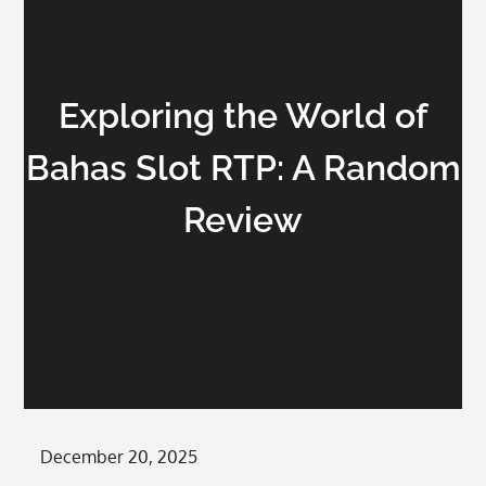
Exploring the World of
Bahas Slot RTP: A Random
Review
Posted
December 20, 2025