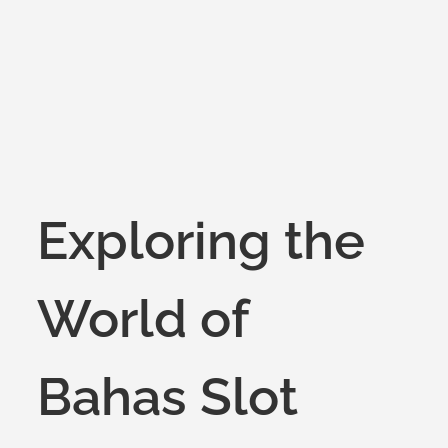
on
Exploring the
World of
Bahas Slot