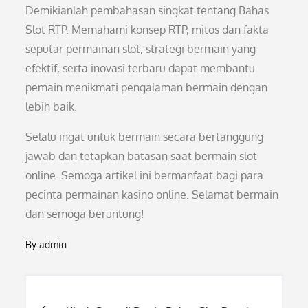
Demikianlah pembahasan singkat tentang Bahas
Slot RTP. Memahami konsep RTP, mitos dan fakta
seputar permainan slot, strategi bermain yang
efektif, serta inovasi terbaru dapat membantu
pemain menikmati pengalaman bermain dengan
lebih baik.
Selalu ingat untuk bermain secara bertanggung
jawab dan tetapkan batasan saat bermain slot
online. Semoga artikel ini bermanfaat bagi para
pecinta permainan kasino online. Selamat bermain
dan semoga beruntung!
By
admin