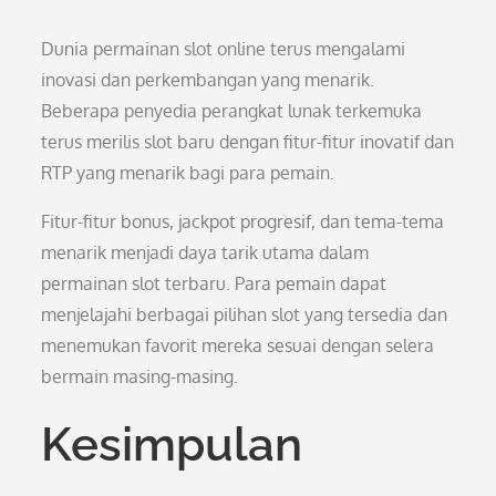
Dunia permainan slot online terus mengalami
inovasi dan perkembangan yang menarik.
Beberapa penyedia perangkat lunak terkemuka
terus merilis slot baru dengan fitur-fitur inovatif dan
RTP yang menarik bagi para pemain.
Fitur-fitur bonus, jackpot progresif, dan tema-tema
menarik menjadi daya tarik utama dalam
permainan slot terbaru. Para pemain dapat
menjelajahi berbagai pilihan slot yang tersedia dan
menemukan favorit mereka sesuai dengan selera
bermain masing-masing.
Kesimpulan