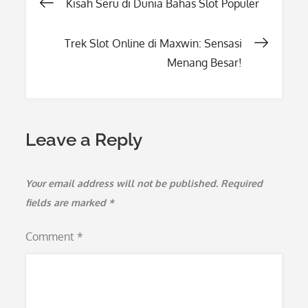
Post
Kisah Seru di Dunia Bahas Slot Populer
navigation
Trek Slot Online di Maxwin: Sensasi
Menang Besar!
Leave a Reply
Your email address will not be published.
Required
fields are marked
*
Comment
*