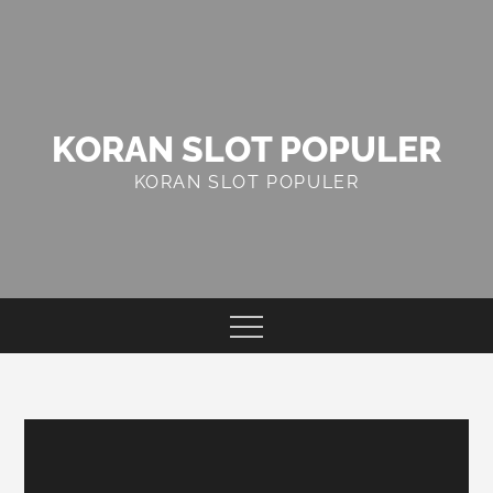
Skip
to
content
KORAN SLOT POPULER
KORAN SLOT POPULER