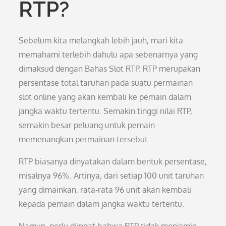
RTP?
Sebelum kita melangkah lebih jauh, mari kita
memahami terlebih dahulu apa sebenarnya yang
dimaksud dengan Bahas Slot RTP. RTP merupakan
persentase total taruhan pada suatu permainan
slot online yang akan kembali ke pemain dalam
jangka waktu tertentu. Semakin tinggi nilai RTP,
semakin besar peluang untuk pemain
memenangkan permainan tersebut.
RTP biasanya dinyatakan dalam bentuk persentase,
misalnya 96%. Artinya, dari setiap 100 unit taruhan
yang dimainkan, rata-rata 96 unit akan kembali
kepada pemain dalam jangka waktu tertentu.