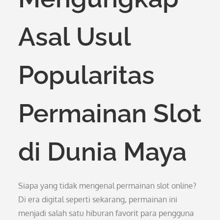
Asal Usul
Popularitas
Permainan Slot
di Dunia Maya
Siapa yang tidak mengenal permainan slot online?
Di era digital seperti sekarang, permainan ini
menjadi salah satu hiburan favorit para pengguna