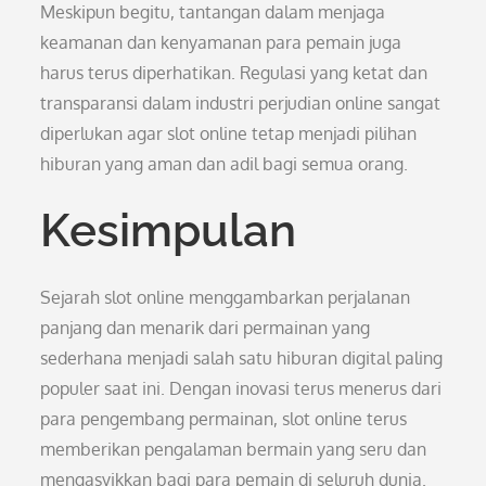
Meskipun begitu, tantangan dalam menjaga
keamanan dan kenyamanan para pemain juga
harus terus diperhatikan. Regulasi yang ketat dan
transparansi dalam industri perjudian online sangat
diperlukan agar slot online tetap menjadi pilihan
hiburan yang aman dan adil bagi semua orang.
Kesimpulan
Sejarah slot online menggambarkan perjalanan
panjang dan menarik dari permainan yang
sederhana menjadi salah satu hiburan digital paling
populer saat ini. Dengan inovasi terus menerus dari
para pengembang permainan, slot online terus
memberikan pengalaman bermain yang seru dan
mengasyikkan bagi para pemain di seluruh dunia.