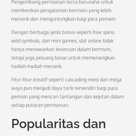
Pengembang permainan terus berusaha untuk
memberikan pengalaman bermain yang lebih
menarik dan menguntungkan bagi para pemain.
Dengan berbagai jenis bonus seperti free spins,
wild symbols, dan mini games, slot online tidak
hanya menawarkan keseruan dalam bermain,
tetapi juga peluang besar untuk memenangkan
hadiah-hadiah menarik.
Fitur-fitur kreatif seperti cascading reels dan mega
ways pun menjadi daya tarik tersendiri bagi para
pemain yang mencari tantangan dan kejutan dalam
setiap putaran permainan.
Popularitas dan