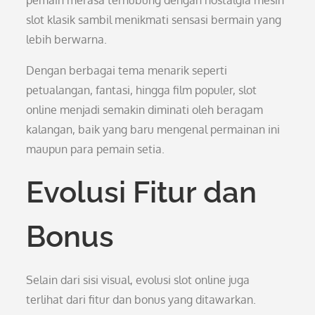
pemain merasa terhubung dengan nostalgia mesin
slot klasik sambil menikmati sensasi bermain yang
lebih berwarna.
Dengan berbagai tema menarik seperti
petualangan, fantasi, hingga film populer, slot
online menjadi semakin diminati oleh beragam
kalangan, baik yang baru mengenal permainan ini
maupun para pemain setia.
Evolusi Fitur dan
Bonus
Selain dari sisi visual, evolusi slot online juga
terlihat dari fitur dan bonus yang ditawarkan.