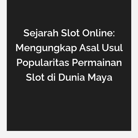
Sejarah Slot Online:
Mengungkap Asal Usul
Popularitas Permainan
Slot di Dunia Maya