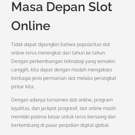
Masa Depan Slot
Online
Tidak dapat dipungkiri bahwa popularitas slot
online terus meningkat dari tahun ke tahun.
Dengan perkembangan teknologi yang semakin
canggih, kita dapat dengan mudah mengakses
berbagai jenis permainan slot melalui perangkat
pintar kita.
Dengan adanya turnamen slot online, program
loyalitas, dan jackpot progresif, slot online masih
memiliki potensi besar untuk terus bersaing dan
berkembang di pasar perjudian digital global.