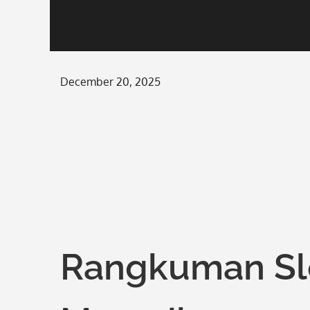
Posted
December 20, 2025
on
Rangkuman Slo