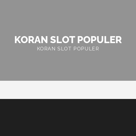
KORAN SLOT POPULER
KORAN SLOT POPULER