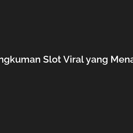
ngkuman Slot Viral yang Mena