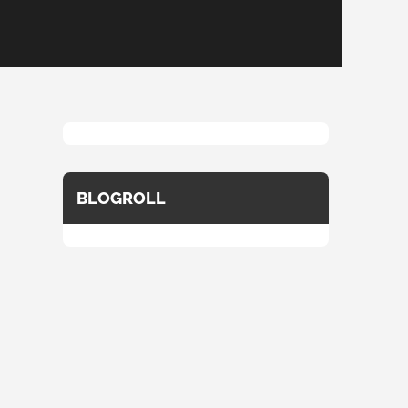
BLOGROLL