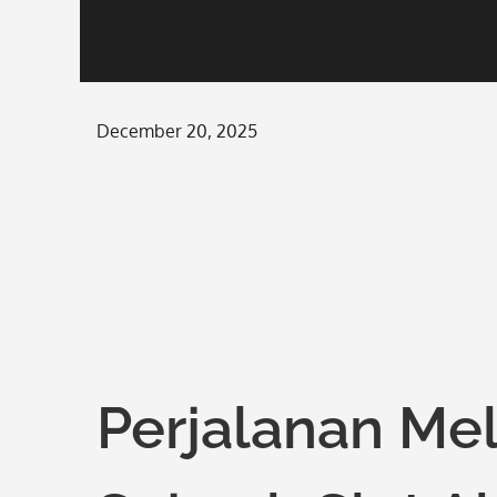
Posted
December 20, 2025
on
Perjalanan Me