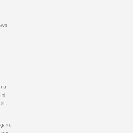
bawa
ama
ini
ell,
agam.