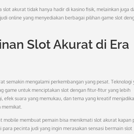
 slot akurat tidak hanya hadir di kasino fisik, melainkan juga 
m judi online yang menyediakan berbagai pilihan game slot den
an Slot Akurat di Era
urat semakin mengalami perkembangan yang pesat. Teknologi
ame untuk menciptakan slot dengan fitur-fitur yang lebih
nggi, efek suara yang memukau, dan tema yang kreatif menjadik
n memikat.
at mobile membuat pemain bisa menikmati slot akurat kapan 
i para pecinta judi yang ingin merasakan sensasi bermain slot