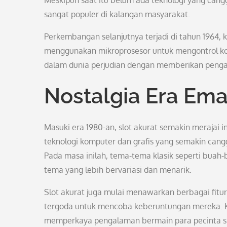
Meskipun saat itu belum ada teknologi yang cang
sangat populer di kalangan masyarakat.
Perkembangan selanjutnya terjadi di tahun 1964, ke
menggunakan mikroprosesor untuk mengontrol kom
dalam dunia perjudian dengan memberikan pengal
Nostalgia Era Ema
Masuki era 1980-an, slot akurat semakin merajai i
teknologi komputer dan grafis yang semakin cang
Pada masa inilah, tema-tema klasik seperti buah-b
tema yang lebih bervariasi dan menarik.
Slot akurat juga mulai menawarkan berbagai fitu
tergoda untuk mencoba keberuntungan mereka. Ke
memperkaya pengalaman bermain para pecinta sl