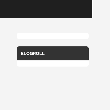
BLOGROLL