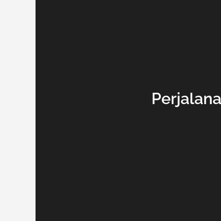
Perjalana