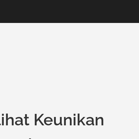
lihat Keunikan