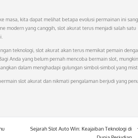
 ke masa, kita dapat melihat betapa evolusi permainan ini san
line modern yang canggih, slot akurat terus menjadi salah satu
i.
ngan teknologi, slot akurat akan terus memikat pemain deng
. Bagi Anda yang belum pernah mencoba bermain slot, mungki
angkan dalam menghadapi gulungan simbol-simbol yang miste
rmain slot akurat dan nikmati pengalaman berjudi yang pen
mu
Sejarah Slot Auto Win: Keajaiban Teknologi di
Dunia Perjudian