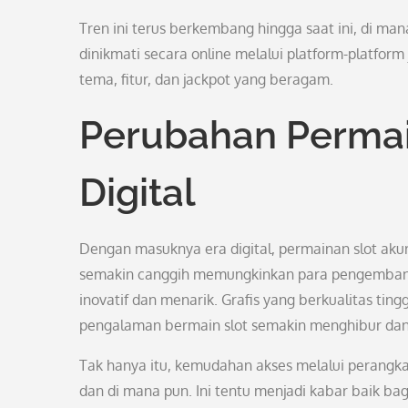
Tren ini terus berkembang hingga saat ini, di mana
dinikmati secara online melalui platform-platfor
tema, fitur, dan jackpot yang beragam.
Perubahan Permain
Digital
Dengan masuknya era digital, permainan slot ak
semakin canggih memungkinkan para pengembang g
inovatif dan menarik. Grafis yang berkualitas ti
pengalaman bermain slot semakin menghibur da
Tak hanya itu, kemudahan akses melalui perangk
dan di mana pun. Ini tentu menjadi kabar baik bag