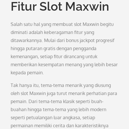
Fitur Slot Maxwin
Salah satu hal yang membuat slot Maxwin begitu
diminati adalah keberagaman fitur yang
ditawarkannya. Mulai dari bonus jackpot progresif
hingga putaran gratis dengan pengganda
kemenangan, setiap fitur dirancang untuk
memberikan kesempatan menang yang lebih besar
kepada pemain.
Tak hanya itu, tema-tema menarik yang diusung
oleh slot Maxwin juga turut menarik perhatian para
pemain. Dari tema-tema klasik seperti buah-
buahan hingga tema-tema yang lebih modern
seperti petualangan luar angkasa, setiap
permainan memiliki cerita dan karakteristiknya