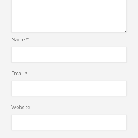
Name
*
Email
*
Website