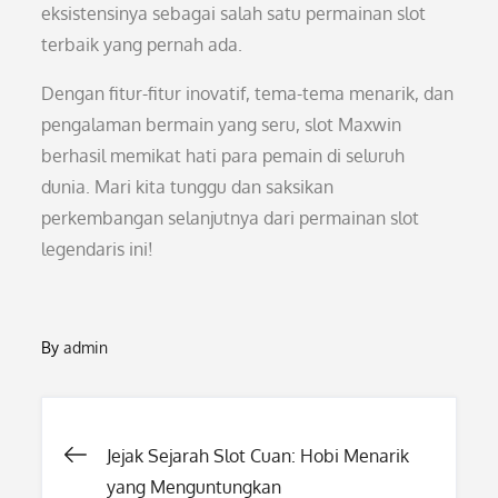
eksistensinya sebagai salah satu permainan slot
terbaik yang pernah ada.
Dengan fitur-fitur inovatif, tema-tema menarik, dan
pengalaman bermain yang seru, slot Maxwin
berhasil memikat hati para pemain di seluruh
dunia. Mari kita tunggu dan saksikan
perkembangan selanjutnya dari permainan slot
legendaris ini!
By
admin
Post
Jejak Sejarah Slot Cuan: Hobi Menarik
yang Menguntungkan