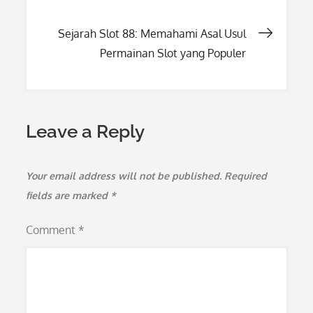
navigation
Sejarah Slot 88: Memahami Asal Usul
Permainan Slot yang Populer
Leave a Reply
Your email address will not be published.
Required
fields are marked
*
Comment
*