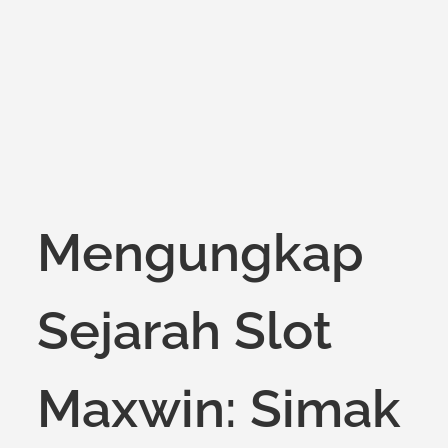
on
Mengungkap
Sejarah Slot
Maxwin: Simak