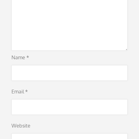
Name
*
Email
*
Website