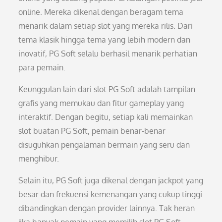
online. Mereka dikenal dengan beragam tema
menarik dalam setiap slot yang mereka rilis. Dari
tema klasik hingga tema yang lebih modern dan
inovatif, PG Soft selalu berhasil menarik perhatian
para pemain.
Keunggulan lain dari slot PG Soft adalah tampilan
grafis yang memukau dan fitur gameplay yang
interaktif. Dengan begitu, setiap kali memainkan
slot buatan PG Soft, pemain benar-benar
disuguhkan pengalaman bermain yang seru dan
menghibur.
Selain itu, PG Soft juga dikenal dengan jackpot yang
besar dan frekuensi kemenangan yang cukup tinggi
dibandingkan dengan provider lainnya. Tak heran