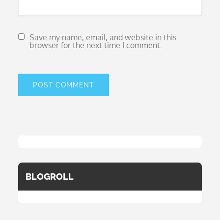
Save my name, email, and website in this
browser for the next time I comment.
BLOGROLL