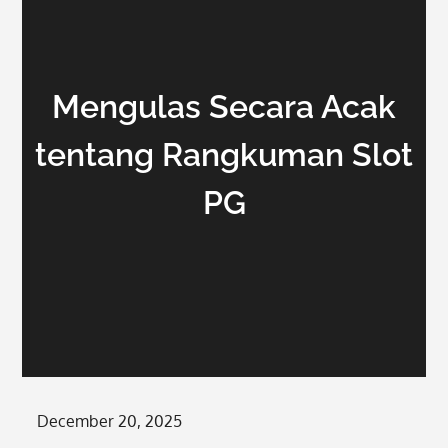
Mengulas Secara Acak
tentang Rangkuman Slot
PG
Posted
December 20, 2025