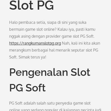
Slot PG
Halo pembaca setia, siapa di sini yang suka
bermain game slot online? Kalau iya, pasti kamu
nggak asing dengan provider game slot PG Soft.
https://rangkumanslotpg.org
Nah, kali ini kita akan
merangkum berbagai hal menarik seputar slot PG
Soft. Simak terus ya!
Pengenalan Slot
PG Soft
PG Soft adalah salah satu penyedia game slot
online yang sedang populer di kalangan pecinta judi