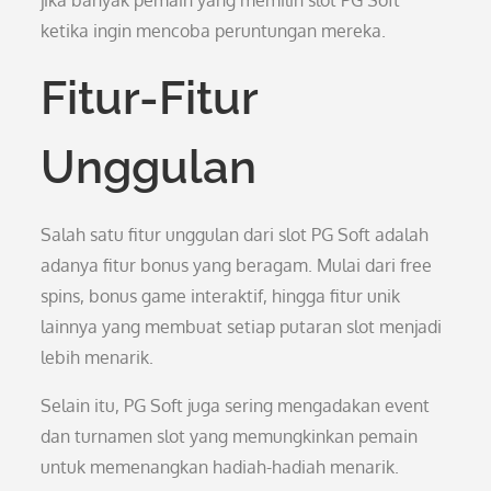
jika banyak pemain yang memilih slot PG Soft
ketika ingin mencoba peruntungan mereka.
Fitur-Fitur
Unggulan
Salah satu fitur unggulan dari slot PG Soft adalah
adanya fitur bonus yang beragam. Mulai dari free
spins, bonus game interaktif, hingga fitur unik
lainnya yang membuat setiap putaran slot menjadi
lebih menarik.
Selain itu, PG Soft juga sering mengadakan event
dan turnamen slot yang memungkinkan pemain
untuk memenangkan hadiah-hadiah menarik.