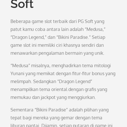
Soft
Beberapa game slot terbaik dari PG Soft yang
patut kamu coba antara lain adalah “Medusa,”
“Dragon Legend,” dan “Bikini Paradise.” Setiap
game slot ini memiliki ciri khasnya sendiri dan
menawarkan pengalaman bermain yang unik.
“Medusa” misalnya, menghadirkan tema mitologi
Yunani yang memikat dengan fitur-fitur bonus yang
melimpah. Sedangkan “Dragon Legend”
menampilkan tema oriental dengan grafis yang
memukau dan jackpot yang menggiurkan.
Sementara “Bikini Paradise” adalah pilihan yang
tepat bagi mereka yang gemar dengan tema
liburan pantai. Dijamin, setiap putaran di game ini