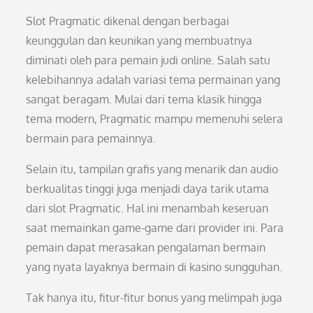
Slot Pragmatic dikenal dengan berbagai
keunggulan dan keunikan yang membuatnya
diminati oleh para pemain judi online. Salah satu
kelebihannya adalah variasi tema permainan yang
sangat beragam. Mulai dari tema klasik hingga
tema modern, Pragmatic mampu memenuhi selera
bermain para pemainnya.
Selain itu, tampilan grafis yang menarik dan audio
berkualitas tinggi juga menjadi daya tarik utama
dari slot Pragmatic. Hal ini menambah keseruan
saat memainkan game-game dari provider ini. Para
pemain dapat merasakan pengalaman bermain
yang nyata layaknya bermain di kasino sungguhan.
Tak hanya itu, fitur-fitur bonus yang melimpah juga