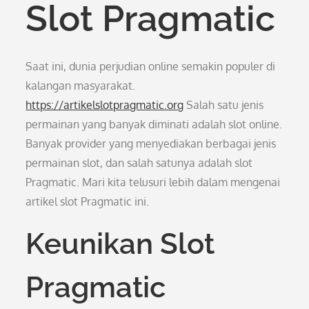
Slot Pragmatic
Saat ini, dunia perjudian online semakin populer di
kalangan masyarakat.
https://artikelslotpragmatic.org
Salah satu jenis
permainan yang banyak diminati adalah slot online.
Banyak provider yang menyediakan berbagai jenis
permainan slot, dan salah satunya adalah slot
Pragmatic. Mari kita telusuri lebih dalam mengenai
artikel slot Pragmatic ini.
Keunikan Slot
Pragmatic