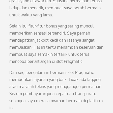
grafis yang ditawarkan. Suasana permainan terasa
hidup dan menarik, membuat saya betah bermain
untuk waktu yang lama.
Selain itu, fitur-fitur bonus yang sering muncul
memberikan sensasi tersendiri. Saya pernah
mendapatkan jackpot kecil dan rasanya sangat
memuaskan. Hal ini tentu menambah keseruan dan
membuat saya semakin tertarik untuk terus
mencoba peruntungan di slot Pragmatic.
Dari segi pengalaman bermain, slot Pragmatic
memberikan layanan yang baik. Tidak ada lagging
atau masalah teknis yang mengganggu permainan.
Sistem pembayaran juga cepat dan transparan,
sehingga saya merasa nyaman bermain di platform
ini.