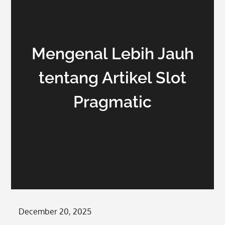
Mengenal Lebih Jauh
tentang Artikel Slot
Pragmatic
Posted
December 20, 2025