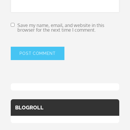
Save my name, email, and website in this
browser for the next time I comment.
BLOGROLL