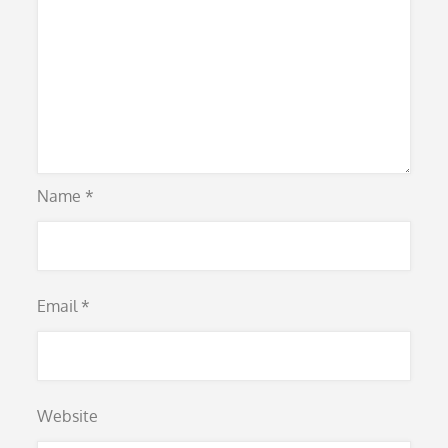
Name
*
Email
*
Website