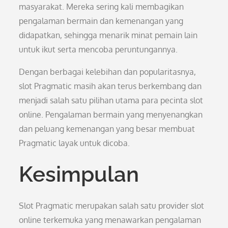
masyarakat. Mereka sering kali membagikan
pengalaman bermain dan kemenangan yang
didapatkan, sehingga menarik minat pemain lain
untuk ikut serta mencoba peruntungannya.
Dengan berbagai kelebihan dan popularitasnya,
slot Pragmatic masih akan terus berkembang dan
menjadi salah satu pilihan utama para pecinta slot
online. Pengalaman bermain yang menyenangkan
dan peluang kemenangan yang besar membuat
Pragmatic layak untuk dicoba.
Kesimpulan
Slot Pragmatic merupakan salah satu provider slot
online terkemuka yang menawarkan pengalaman