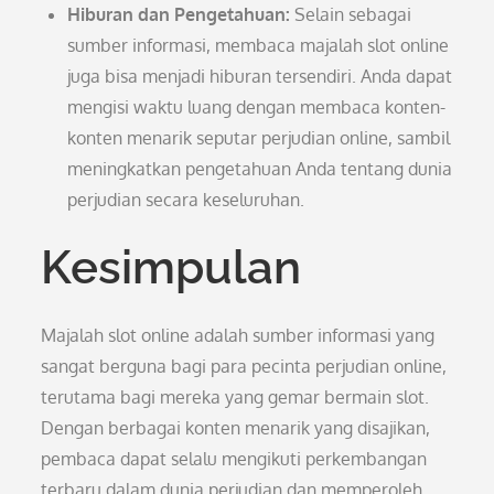
Hiburan dan Pengetahuan:
Selain sebagai
sumber informasi, membaca majalah slot online
juga bisa menjadi hiburan tersendiri. Anda dapat
mengisi waktu luang dengan membaca konten-
konten menarik seputar perjudian online, sambil
meningkatkan pengetahuan Anda tentang dunia
perjudian secara keseluruhan.
Kesimpulan
Majalah slot online adalah sumber informasi yang
sangat berguna bagi para pecinta perjudian online,
terutama bagi mereka yang gemar bermain slot.
Dengan berbagai konten menarik yang disajikan,
pembaca dapat selalu mengikuti perkembangan
terbaru dalam dunia perjudian dan memperoleh