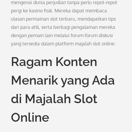
mengenai dunia perjudian tanpa perlu repot-repot
pergi ke kasino fisik. Mereka dapat membaca
ulasan permainan slot terbaru, mendapatkan tips
dari para ahli, serta berbagi pengalaman mereka
dengan pemain lain melalui forum-forum diskusi
yang tersedia dalam platform majalah slot online.
Ragam Konten
Menarik yang Ada
di Majalah Slot
Online