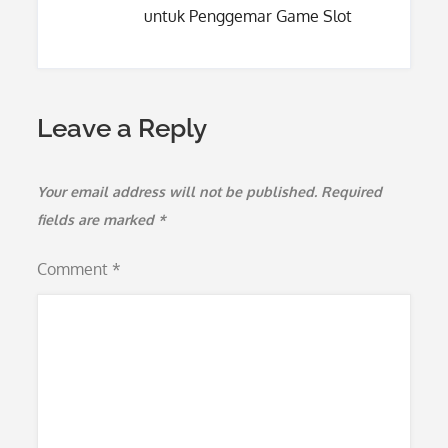
untuk Penggemar Game Slot
Leave a Reply
Your email address will not be published.
Required
fields are marked
*
Comment
*