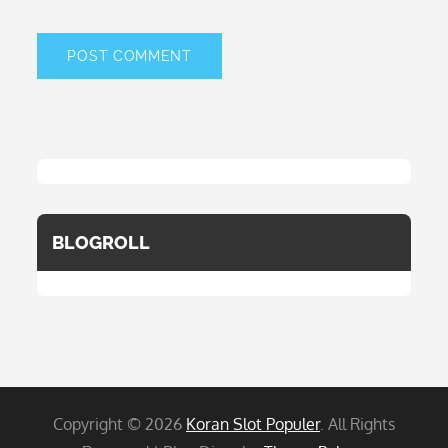
BLOGROLL
Copyright © 2026
Koran Slot Populer
. All Rights