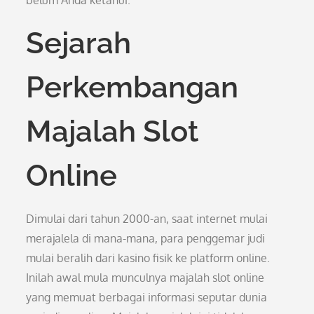
belum Anda ketahui.
Sejarah
Perkembangan
Majalah Slot
Online
Dimulai dari tahun 2000-an, saat internet mulai
merajalela di mana-mana, para penggemar judi
mulai beralih dari kasino fisik ke platform online.
Inilah awal mula munculnya majalah slot online
yang memuat berbagai informasi seputar dunia