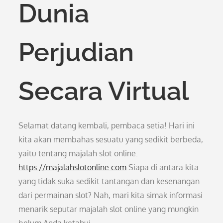
Dunia
Perjudian
Secara Virtual
Selamat datang kembali, pembaca setia! Hari ini
kita akan membahas sesuatu yang sedikit berbeda,
yaitu tentang majalah slot online.
https://majalahslotonline.com
Siapa di antara kita
yang tidak suka sedikit tantangan dan kesenangan
dari permainan slot? Nah, mari kita simak informasi
menarik seputar majalah slot online yang mungkin