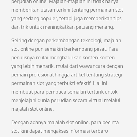
perjudian online. Majalah-majalah ini tidak hanya
memberikan ulasan terkini tentang permainan slot
yang sedang populer, tetapi juga memberikan tips
dan trik untuk meningkatkan peluang menang.
Seiring dengan perkembangan teknologi, majalah
slot online pun semakin berkembang pesat. Para
penulisnya mulai menghadirkan konten-konten
yang lebih menarik, mulai dari wawancara dengan
pemain profesional hingga artikel tentang strategi
permainan slot yang terbukti efektif. Hal ini
membuat para pembaca semakin tertarik untuk
menjelajahi dunia perjudian secara virtual melalui
majalah slot online.
Dengan adanya majalah slot online, para pecinta
slot kini dapat mengakses informasi terbaru