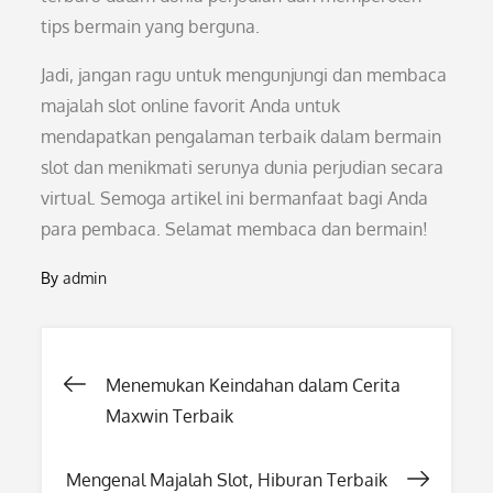
tips bermain yang berguna.
Jadi, jangan ragu untuk mengunjungi dan membaca
majalah slot online favorit Anda untuk
mendapatkan pengalaman terbaik dalam bermain
slot dan menikmati serunya dunia perjudian secara
virtual. Semoga artikel ini bermanfaat bagi Anda
para pembaca. Selamat membaca dan bermain!
By
admin
Post
Menemukan Keindahan dalam Cerita
Maxwin Terbaik
navigation
Mengenal Majalah Slot, Hiburan Terbaik