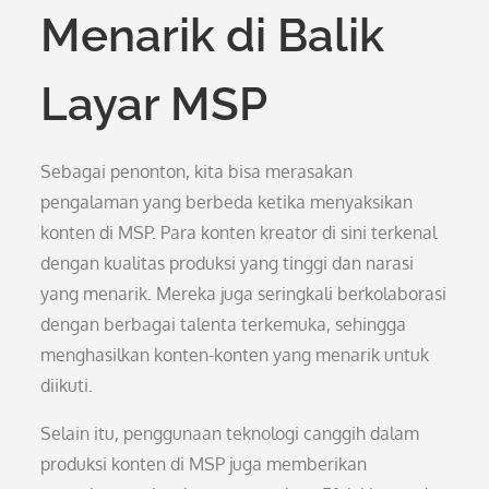
Menarik di Balik
Layar MSP
Sebagai penonton, kita bisa merasakan
pengalaman yang berbeda ketika menyaksikan
konten di MSP. Para konten kreator di sini terkenal
dengan kualitas produksi yang tinggi dan narasi
yang menarik. Mereka juga seringkali berkolaborasi
dengan berbagai talenta terkemuka, sehingga
menghasilkan konten-konten yang menarik untuk
diikuti.
Selain itu, penggunaan teknologi canggih dalam
produksi konten di MSP juga memberikan