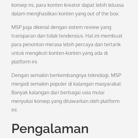
konsep ini, para konten kreator dapat lebih leluasa
dalam menghasilkan konten yang out of the box.
MSP juga dikenal dengan sistem review yang
transparan dan tidak tendensius. Hal ini membuat
para penonton merasa lebih percaya dan tertarik
untuk mengikuti konten-konten yang ada di
platform ini.
Dengan semakin berkembangnya teknologi, MSP
menjadi semakin populer di kalangan masyarakat.
Banyak kalangan dari berbagai usia mulai
menyukai konsep yang ditawarkan oleh platform
ini.
Pengalaman