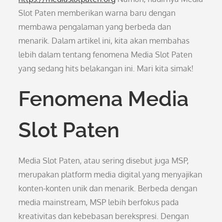
Slot Paten memberikan warna baru dengan
membawa pengalaman yang berbeda dan
menarik. Dalam artikel ini, kita akan membahas
lebih dalam tentang fenomena Media Slot Paten
yang sedang hits belakangan ini. Mari kita simak!
Fenomena Media
Slot Paten
Media Slot Paten, atau sering disebut juga MSP,
merupakan platform media digital yang menyajikan
konten-konten unik dan menarik. Berbeda dengan
media mainstream, MSP lebih berfokus pada
kreativitas dan kebebasan berekspresi. Dengan