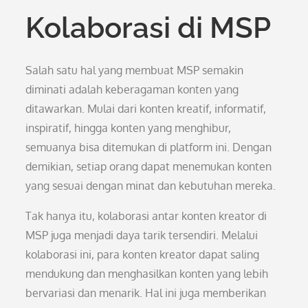
Kolaborasi di MSP
Salah satu hal yang membuat MSP semakin
diminati adalah keberagaman konten yang
ditawarkan. Mulai dari konten kreatif, informatif,
inspiratif, hingga konten yang menghibur,
semuanya bisa ditemukan di platform ini. Dengan
demikian, setiap orang dapat menemukan konten
yang sesuai dengan minat dan kebutuhan mereka.
Tak hanya itu, kolaborasi antar konten kreator di
MSP juga menjadi daya tarik tersendiri. Melalui
kolaborasi ini, para konten kreator dapat saling
mendukung dan menghasilkan konten yang lebih
bervariasi dan menarik. Hal ini juga memberikan