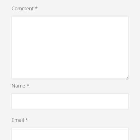
Comment
*
Name
*
Email
*