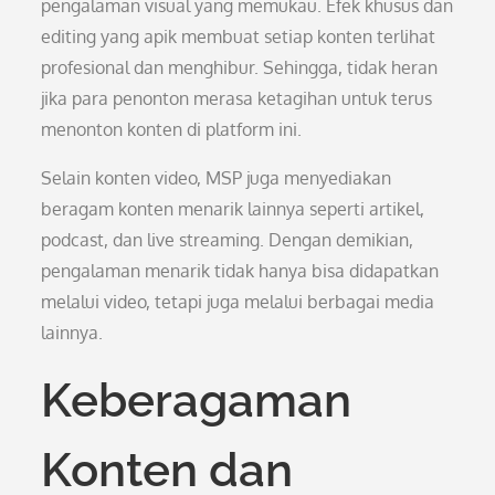
pengalaman visual yang memukau. Efek khusus dan
editing yang apik membuat setiap konten terlihat
profesional dan menghibur. Sehingga, tidak heran
jika para penonton merasa ketagihan untuk terus
menonton konten di platform ini.
Selain konten video, MSP juga menyediakan
beragam konten menarik lainnya seperti artikel,
podcast, dan live streaming. Dengan demikian,
pengalaman menarik tidak hanya bisa didapatkan
melalui video, tetapi juga melalui berbagai media
lainnya.
Keberagaman
Konten dan