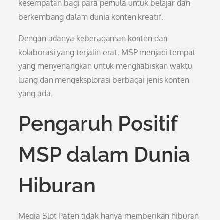
kesempatan bagi para pemula untuk belajar dan
berkembang dalam dunia konten kreatif.
Dengan adanya keberagaman konten dan
kolaborasi yang terjalin erat, MSP menjadi tempat
yang menyenangkan untuk menghabiskan waktu
luang dan mengeksplorasi berbagai jenis konten
yang ada.
Pengaruh Positif
MSP dalam Dunia
Hiburan
Media Slot Paten tidak hanya memberikan hiburan