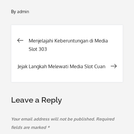
By
admin
Post
Menjelajahi Keberuntungan di Media
Slot 303
navigation
Jejak Langkah Melewati Media Slot Cuan
Leave a Reply
Your email address will not be published.
Required
fields are marked
*