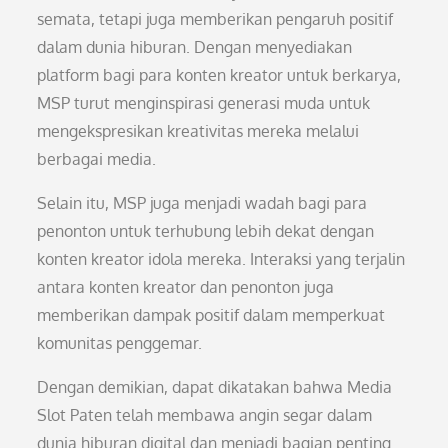
semata, tetapi juga memberikan pengaruh positif
dalam dunia hiburan. Dengan menyediakan
platform bagi para konten kreator untuk berkarya,
MSP turut menginspirasi generasi muda untuk
mengekspresikan kreativitas mereka melalui
berbagai media.
Selain itu, MSP juga menjadi wadah bagi para
penonton untuk terhubung lebih dekat dengan
konten kreator idola mereka. Interaksi yang terjalin
antara konten kreator dan penonton juga
memberikan dampak positif dalam memperkuat
komunitas penggemar.
Dengan demikian, dapat dikatakan bahwa Media
Slot Paten telah membawa angin segar dalam
dunia hiburan digital dan menjadi bagian penting