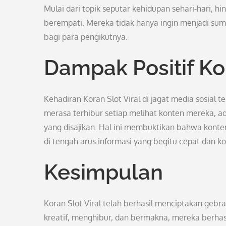
Mulai dari topik seputar kehidupan sehari-hari, 
berempati. Mereka tidak hanya ingin menjadi sum
bagi para pengikutnya.
Dampak Positif Kor
Kehadiran Koran Slot Viral di jagat media sosia
merasa terhibur setiap melihat konten mereka, a
yang disajikan. Hal ini membuktikan bahwa konten
di tengah arus informasi yang begitu cepat dan k
Kesimpulan
Koran Slot Viral telah berhasil menciptakan geb
kreatif, menghibur, dan bermakna, mereka berha