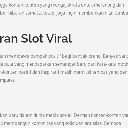
hingga konten-konten yang mengajak kita untuk merenung dan
ber hiburan semata, tetapi juga ingin memberikan nilai tamb
an Slot Viral
l telah membawa dampak positif bagi banyak orang. Banyak yan
da pula yang mendapatkan semangat baru dari kata-kata moti
-konten positif dan inspiratif masih memiliki tempat yang pen
ompleks.
rakan baru dalam dunia media sosial. Dengan konten-konten ya
sil membangun komunitas yang solid dan antusias. Semoga