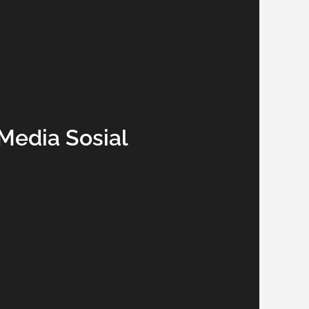
 Media Sosial