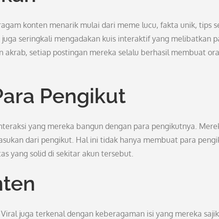
agam konten menarik mulai dari meme lucu, fakta unik, tips s
 juga seringkali mengadakan kuis interaktif yang melibatkan p
 akrab, setiap postingan mereka selalu berhasil membuat or
Para Pengikut
h interaksi yang mereka bangun dengan para pengikutnya. Mere
asukan dari pengikut. Hal ini tidak hanya membuat para pengi
s yang solid di sekitar akun tersebut.
ten
Viral juga terkenal dengan keberagaman isi yang mereka sajik