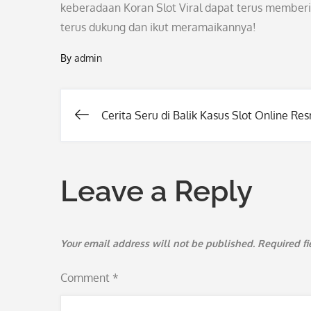
keberadaan Koran Slot Viral dapat terus memberik
terus dukung dan ikut meramaikannya!
By
admin
Cerita Seru di Balik Kasus Slot Online Re
Post
navigation
Leave a Reply
Your email address will not be published.
Required f
Comment
*