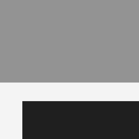
Skip
to
content