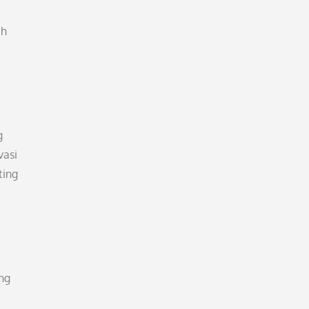
ah
g
vasi
ting
ng