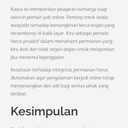
Kasus ini memberikan pelajaran berharga bagi
seluruh pemain judi online. Penting untuk selalu
waspada terhadap kemungkinan kecurangan yang
tersembunyi di balik layar. Kita sebagai pemain
harus proaktif dalam memahami permainan yang
kita ikuti dan tidak segan-segan untuk melaporkan
jika menemui kejanggalan.
Kesetiaan terhadap integritas permainan harus
diutamakan agar pengalaman berjudi online tetap
menyenangkan dan adil bagi semua pihak yang
terlibat.
Kesimpulan