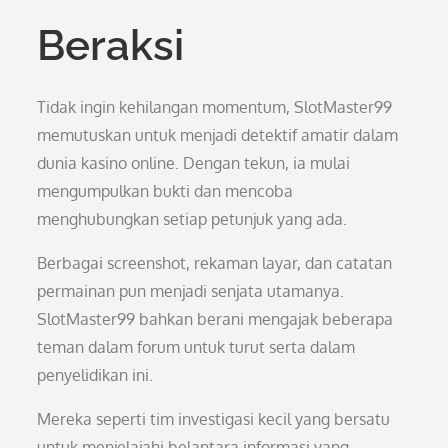
Beraksi
Tidak ingin kehilangan momentum, SlotMaster99
memutuskan untuk menjadi detektif amatir dalam
dunia kasino online. Dengan tekun, ia mulai
mengumpulkan bukti dan mencoba
menghubungkan setiap petunjuk yang ada.
Berbagai screenshot, rekaman layar, dan catatan
permainan pun menjadi senjata utamanya.
SlotMaster99 bahkan berani mengajak beberapa
teman dalam forum untuk turut serta dalam
penyelidikan ini.
Mereka seperti tim investigasi kecil yang bersatu
untuk menjelajahi belantara informasi yang