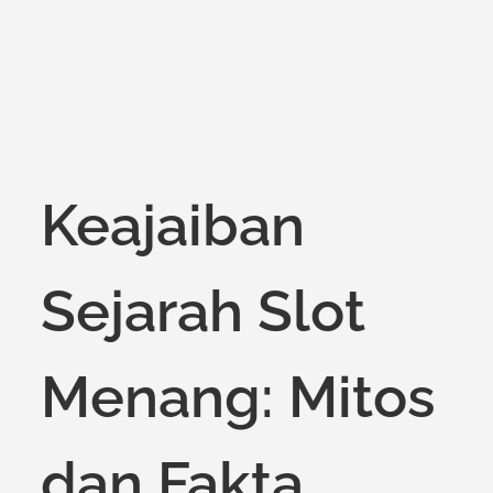
Keajaiban
Sejarah Slot
Menang: Mitos
dan Fakta