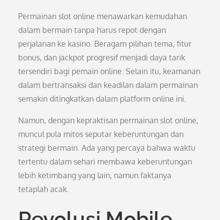
Permainan slot online menawarkan kemudahan
dalam bermain tanpa harus repot dengan
perjalanan ke kasino. Beragam pilihan tema, fitur
bonus, dan jackpot progresif menjadi daya tarik
tersendiri bagi pemain online. Selain itu, keamanan
dalam bertransaksi dan keadilan dalam permainan
semakin ditingkatkan dalam platform online ini.
Namun, dengan kepraktisan permainan slot online,
muncul pula mitos seputar keberuntungan dan
strategi bermain. Ada yang percaya bahwa waktu
tertentu dalam sehari membawa keberuntungan
lebih ketimbang yang lain, namun faktanya
tetaplah acak.
Revolusi Mobile