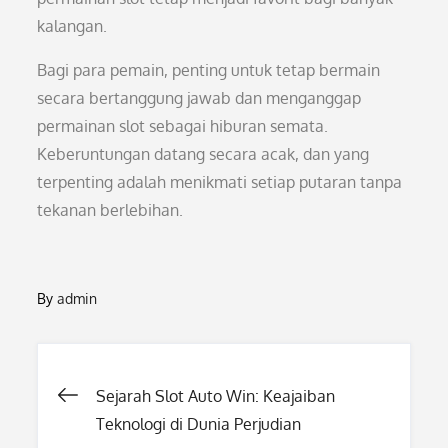
kalangan.
Bagi para pemain, penting untuk tetap bermain
secara bertanggung jawab dan menganggap
permainan slot sebagai hiburan semata.
Keberuntungan datang secara acak, dan yang
terpenting adalah menikmati setiap putaran tanpa
tekanan berlebihan.
By
admin
Post
Sejarah Slot Auto Win: Keajaiban
Teknologi di Dunia Perjudian