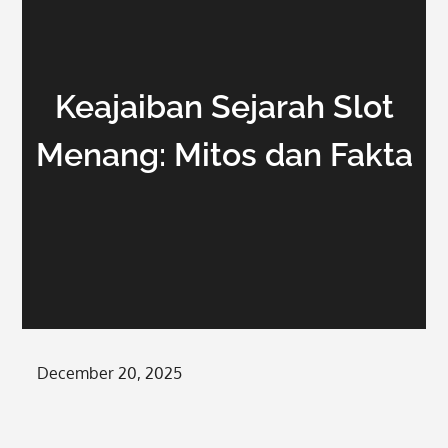
Keajaiban Sejarah Slot
Menang: Mitos dan Fakta
Posted
December 20, 2025
on