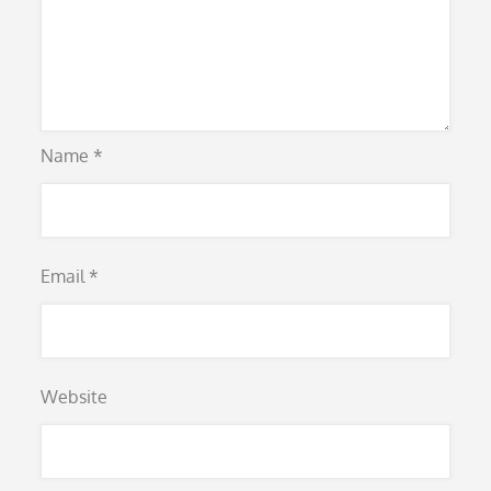
Name
*
Email
*
Website