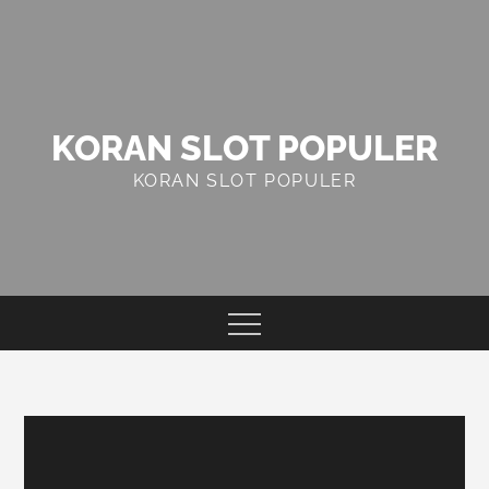
Skip
to
content
KORAN SLOT POPULER
KORAN SLOT POPULER