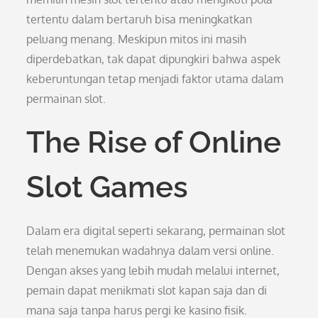
tertentu dalam bertaruh bisa meningkatkan
peluang menang. Meskipun mitos ini masih
diperdebatkan, tak dapat dipungkiri bahwa aspek
keberuntungan tetap menjadi faktor utama dalam
permainan slot.
The Rise of Online
Slot Games
Dalam era digital seperti sekarang, permainan slot
telah menemukan wadahnya dalam versi online.
Dengan akses yang lebih mudah melalui internet,
pemain dapat menikmati slot kapan saja dan di
mana saja tanpa harus pergi ke kasino fisik.