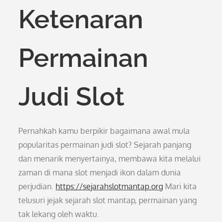
Ketenaran
Permainan
Judi Slot
Pernahkah kamu berpikir bagaimana awal mula
popularitas permainan judi slot? Sejarah panjang
dan menarik menyertainya, membawa kita melalui
zaman di mana slot menjadi ikon dalam dunia
perjudian.
https://sejarahslotmantap.org
Mari kita
telusuri jejak sejarah slot mantap, permainan yang
tak lekang oleh waktu.