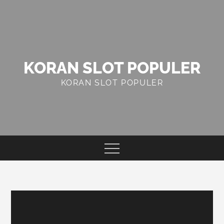
Skip
to
content
KORAN SLOT POPULER
KORAN SLOT POPULER