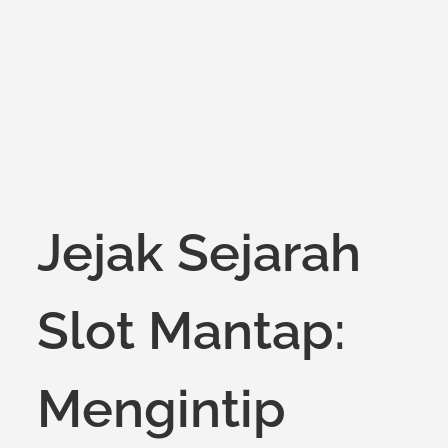
on
Jejak Sejarah
Slot Mantap:
Mengintip