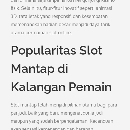
dan di mana saja tanpa harus mengunjungi kasino
fisik. Selain itu, fitur-fitur inovatif seperti animasi
3D, tata letak yang responsif, dan kesempatan
memenangkan hadiah besar menjadi daya tarik
utama permainan slot online.
Popularitas Slot
Mantap di
Kalangan Pemain
Slot mantap telah menjadi pilihan utama bagi para
penjudi, baik yang baru mengenal dunia judi
maupun yang sudah berpengalaman. Kecanduan
akan sensasi kemenangan dan harapan