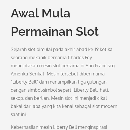
Awal Mula
Permainan Slot
Sejarah slot dimulai pada akhir abad ke-19 ketika
seorang mekanik bernama Charles Fey
menciptakan mesin slot pertama di San Francisco,
Amerika Serikat. Mesin tersebut diberi nama
“Liberty Bell” dan menampilkan tiga gulungan
dengan simbol-simbol seperti Liberty Bell, hati,
sekop, dan berlian. Mesin slot ini menjadi cikal
bakal dari apa yang kita kenal sebagai slot modern
saat ini.
Keberhasilan mesin Liberty Bell menginspirasi