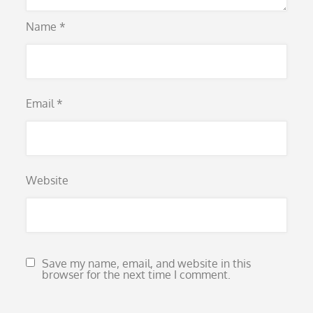
Name
*
Email
*
Website
Save my name, email, and website in this
browser for the next time I comment.