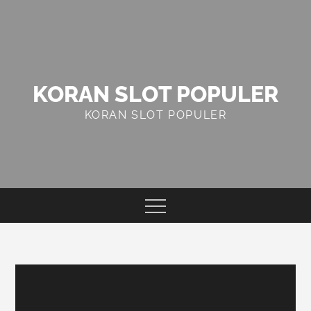
Skip
to
content
KORAN SLOT POPULER
KORAN SLOT POPULER