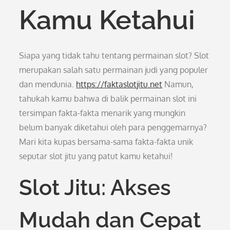
Kamu Ketahui
Siapa yang tidak tahu tentang permainan slot? Slot
merupakan salah satu permainan judi yang populer
dan mendunia.
https://faktaslotjitu.net
Namun,
tahukah kamu bahwa di balik permainan slot ini
tersimpan fakta-fakta menarik yang mungkin
belum banyak diketahui oleh para penggemarnya?
Mari kita kupas bersama-sama fakta-fakta unik
seputar slot jitu yang patut kamu ketahui!
Slot Jitu: Akses
Mudah dan Cepat