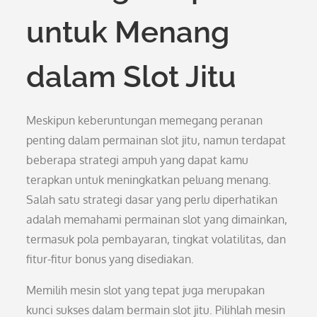
untuk Menang
dalam Slot Jitu
Meskipun keberuntungan memegang peranan
penting dalam permainan slot jitu, namun terdapat
beberapa strategi ampuh yang dapat kamu
terapkan untuk meningkatkan peluang menang.
Salah satu strategi dasar yang perlu diperhatikan
adalah memahami permainan slot yang dimainkan,
termasuk pola pembayaran, tingkat volatilitas, dan
fitur-fitur bonus yang disediakan.
Memilih mesin slot yang tepat juga merupakan
kunci sukses dalam bermain slot jitu. Pilihlah mesin