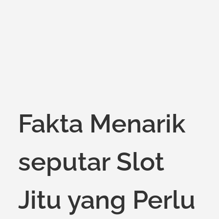
on
Fakta Menarik
seputar Slot
Jitu yang Perlu