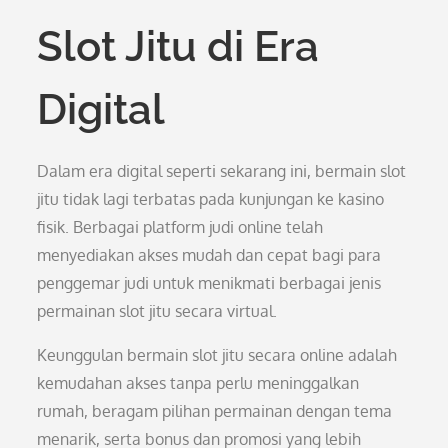
Slot Jitu di Era
Digital
Dalam era digital seperti sekarang ini, bermain slot
jitu tidak lagi terbatas pada kunjungan ke kasino
fisik. Berbagai platform judi online telah
menyediakan akses mudah dan cepat bagi para
penggemar judi untuk menikmati berbagai jenis
permainan slot jitu secara virtual.
Keunggulan bermain slot jitu secara online adalah
kemudahan akses tanpa perlu meninggalkan
rumah, beragam pilihan permainan dengan tema
menarik, serta bonus dan promosi yang lebih