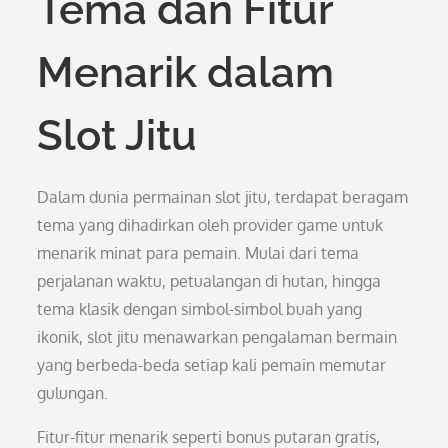
Tema dan Fitur
Menarik dalam
Slot Jitu
Dalam dunia permainan slot jitu, terdapat beragam
tema yang dihadirkan oleh provider game untuk
menarik minat para pemain. Mulai dari tema
perjalanan waktu, petualangan di hutan, hingga
tema klasik dengan simbol-simbol buah yang
ikonik, slot jitu menawarkan pengalaman bermain
yang berbeda-beda setiap kali pemain memutar
gulungan.
Fitur-fitur menarik seperti bonus putaran gratis,