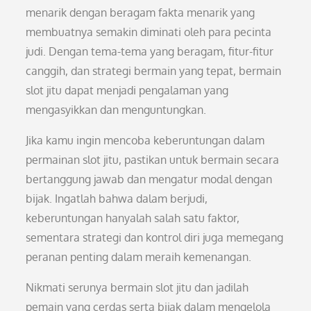
menarik dengan beragam fakta menarik yang
membuatnya semakin diminati oleh para pecinta
judi. Dengan tema-tema yang beragam, fitur-fitur
canggih, dan strategi bermain yang tepat, bermain
slot jitu dapat menjadi pengalaman yang
mengasyikkan dan menguntungkan.
Jika kamu ingin mencoba keberuntungan dalam
permainan slot jitu, pastikan untuk bermain secara
bertanggung jawab dan mengatur modal dengan
bijak. Ingatlah bahwa dalam berjudi,
keberuntungan hanyalah salah satu faktor,
sementara strategi dan kontrol diri juga memegang
peranan penting dalam meraih kemenangan.
Nikmati serunya bermain slot jitu dan jadilah
pemain yang cerdas serta bijak dalam mengelola