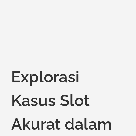
on
Explorasi
Kasus Slot
Akurat dalam