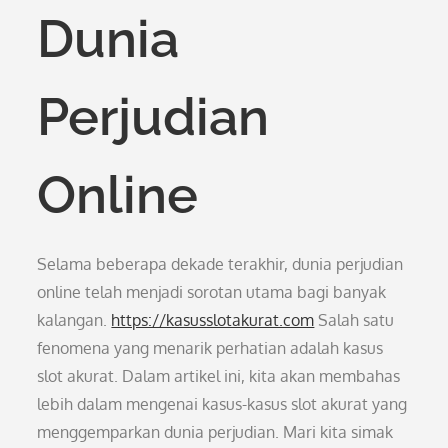
Dunia
Perjudian
Online
Selama beberapa dekade terakhir, dunia perjudian
online telah menjadi sorotan utama bagi banyak
kalangan.
https://kasusslotakurat.com
Salah satu
fenomena yang menarik perhatian adalah kasus
slot akurat. Dalam artikel ini, kita akan membahas
lebih dalam mengenai kasus-kasus slot akurat yang
menggemparkan dunia perjudian. Mari kita simak