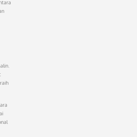
antara
an
alin.
t
raih
gara
ai
onal