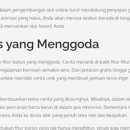
 dalam pengembangan slot online turut mendukung penyajian g
an animasi yang halus, Anda akan merasa seakan berada di teng
li memainkan slot favorit Anda.
nus yang Menggoda
h fitur bonus yang menggoda. Cerita menarik di balik fitur-fitur
engalaman bermain semakin seru. Dari putaran gratis hingga
t online memiliki cerita unik yang membuat pemain terus ingin
 berdasarkan tema cerita yang diusungnya. Misalnya, dalam sl
si pencarian harta karun di dalam gua misterius. Sementara i
bawa Anda ke dunia sihir yang penuh teka-teki dan keajaiban.
akan fitur bonus yang tak hanya menghibur, tetapi juga mem