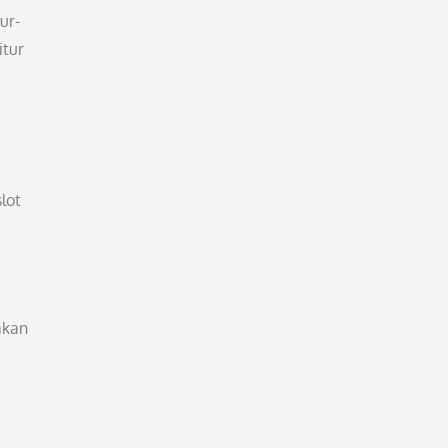
ur-
itur
lot
akan