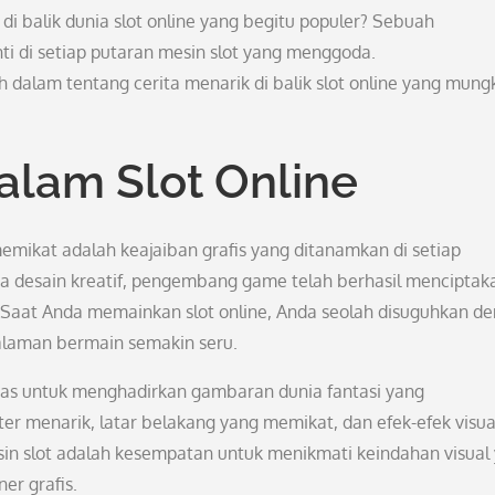
i balik dunia slot online yang begitu populer? Sebuah
 di setiap putaran mesin slot yang menggoda.
ih dalam tentang cerita menarik di balik slot online yang mung
dalam Slot Online
emikat adalah keajaiban grafis yang ditanamkan di setiap
a desain kreatif, pengembang game telah berhasil menciptak
 Saat Anda memainkan slot online, Anda seolah disuguhkan d
alaman bermain semakin seru.
keras untuk menghadirkan gambaran dunia fantasi yang
r menarik, latar belakang yang memikat, dan efek-efek visua
n slot adalah kesempatan untuk menikmati keindahan visual
er grafis.