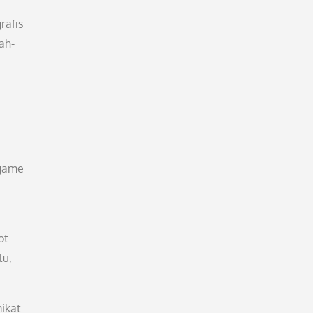
rafis
ah-
 game
ot
tu,
ikat