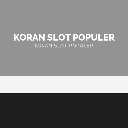
KORAN SLOT POPULER
KORAN SLOT POPULER