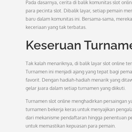
Pada dasarnya, cerita di balik komunitas slot onli
para pecinta slot. Dibalik layar, setiap pemain m
baru dalam komunitas ini. Bersama-sama, mereka
keceriaan yang tak terbatas.
Keseruan Turname
Tak kalah menariknya, di balik layar slot online
Turnamen ini menjadi ajang yang tepat bagi pem
favorit. Dengan hadiah-hadiah menarik yang dita
gelar juara dalam setiap turnamen yang diikuti.
Turnamen slot online menghadirkan persaingan yan
turnamen bekerja keras untuk menyajikan pengal
dari mekanisme pendaftaran hingga penentuan pe
untuk memastikan kepuasan para pemain.