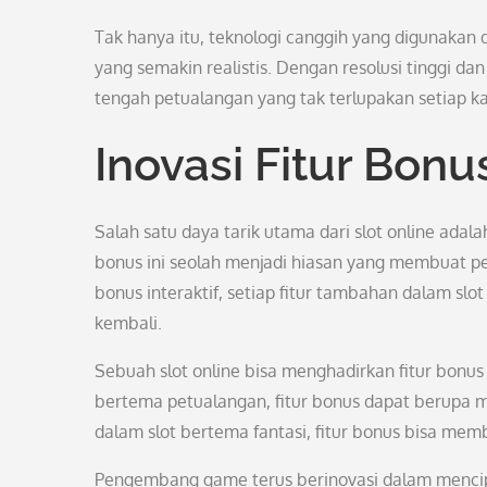
Tak hanya itu, teknologi canggih yang digunakan
yang semakin realistis. Dengan resolusi tinggi d
tengah petualangan yang tak terlupakan setiap ka
Inovasi Fitur Bo
Salah satu daya tarik utama dari slot online adala
bonus ini seolah menjadi hiasan yang membuat p
bonus interaktif, setiap fitur tambahan dalam slo
kembali.
Sebuah slot online bisa menghadirkan fitur bonus
bertema petualangan, fitur bonus dapat berupa mi
dalam slot bertema fantasi, fitur bonus bisa mem
Pengembang game terus berinovasi dalam mencipt