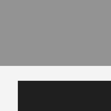
Skip
to
content