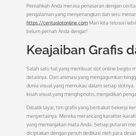
Pernahkah Anda merasa penasaran dengan cerita d
pengalaman yang menyenangkan dan seru menanti
https://ceritaslotonline.com
Mari kita telusuri leb
belum pernah Anda dengar!
Keajaiban Grafis 
Salah satu hal yang membuat slot online begitu m
detailnya. Dari animasi yang mengagumkan hingg
dunia visual yang memukau dalam setiap slotnya.
kisah visual yang menghipnotis, menjadikan peng
Dibalik layar, tim grafis yang berbakat bekerja 
menyertainya. Mereka merancang karakter-karakte
yang memanjakan mata Anda. Setiap putaran mesi
diciptakan dengan penuh dedikasi oleh para desain