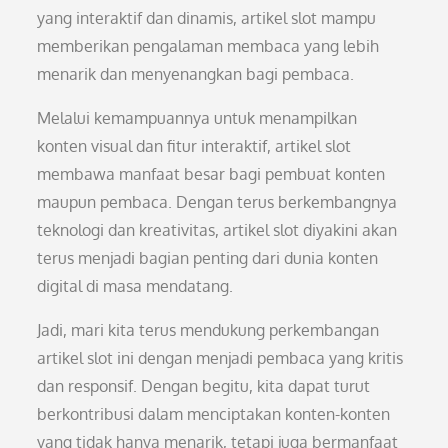
yang interaktif dan dinamis, artikel slot mampu
memberikan pengalaman membaca yang lebih
menarik dan menyenangkan bagi pembaca.
Melalui kemampuannya untuk menampilkan
konten visual dan fitur interaktif, artikel slot
membawa manfaat besar bagi pembuat konten
maupun pembaca. Dengan terus berkembangnya
teknologi dan kreativitas, artikel slot diyakini akan
terus menjadi bagian penting dari dunia konten
digital di masa mendatang.
Jadi, mari kita terus mendukung perkembangan
artikel slot ini dengan menjadi pembaca yang kritis
dan responsif. Dengan begitu, kita dapat turut
berkontribusi dalam menciptakan konten-konten
yang tidak hanya menarik, tetapi juga bermanfaat