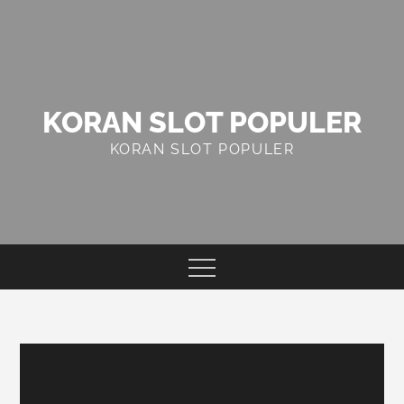
Skip
to
content
KORAN SLOT POPULER
KORAN SLOT POPULER