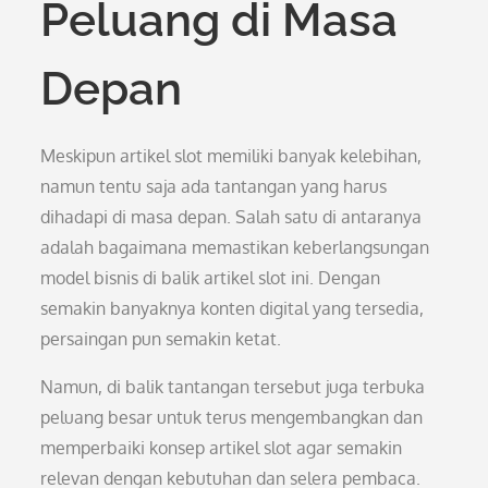
Peluang di Masa
Depan
Meskipun artikel slot memiliki banyak kelebihan,
namun tentu saja ada tantangan yang harus
dihadapi di masa depan. Salah satu di antaranya
adalah bagaimana memastikan keberlangsungan
model bisnis di balik artikel slot ini. Dengan
semakin banyaknya konten digital yang tersedia,
persaingan pun semakin ketat.
Namun, di balik tantangan tersebut juga terbuka
peluang besar untuk terus mengembangkan dan
memperbaiki konsep artikel slot agar semakin
relevan dengan kebutuhan dan selera pembaca.