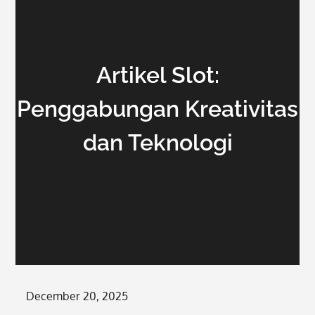
Artikel Slot:
Penggabungan Kreativitas
dan Teknologi
Posted
December 20, 2025